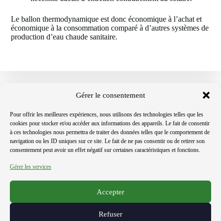
Le ballon thermodynamique est donc économique à l’achat et
économique à la consommation comparé à d’autres systèmes de
production d’eau chaude sanitaire.
Gérer le consentement
Pour offrir les meilleures expériences, nous utilisons des technologies telles que les
cookies pour stocker et/ou accéder aux informations des appareils. Le fait de consentir
à ces technologies nous permettra de traiter des données telles que le comportement de
navigation ou les ID uniques sur ce site. Le fait de ne pas consentir ou de retirer son
consentement peut avoir un effet négatif sur certaines caractéristiques et fonctions.
Gérer les services
Certifications
Contact
Mentions légales
2 Rue Ettore Bugatti 67201 Eckbolsheim • Tél. : 03 90
Accepter
20 35 00
Refuser