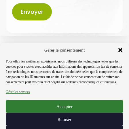
Envoyer
Gérer le consentement
Pour offrir les meilleures expériences, nous utilisons des technologies telles que les
cookies pour stocker et/ou accéder aux informations des appareils. Le fait de consentir
à ces technologies nous permettra de traiter des données telles que le comportement de
navigation ou les ID uniques sur ce site. Le fait de ne pas consentir ou de retirer son
consentement peut avoir un effet négatif sur certaines caractéristiques et fonctions.
Gérer les services
Certifications
Contact
Mentions légales
2 Rue Ettore Bugatti 67201 Eckbolsheim • Tél. : 03 90
Accepter
20 35 00
Refuser