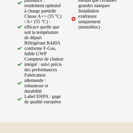
puissance :
étendu que certaines
rendement optimisé
grandes marques
à charge partielle
Installation
Classe A++ (35 °C)
extérieure
/ A+ (55 °C) :
uniquement
efficace quelle que
(monobloc)
soit la température
de départ
Réfrigérant R449A
conforme F-Gas,
faible GWP
Compteur de chaleur
intégré : suivi précis
des performances
Fabrication
allemande :
robustesse et
durabilité
Label EHPA : gage
de qualité européen