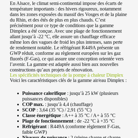
En Alsace, le climat semi-continental impose des écarts de
température importants : des hivers rigoureux, notamment
dans les zones exposées du massif des Vosges et de la plaine
du Rhin, et des étés de plus en plus chauds. C’est
précisément pour ce type de conditions que la gamme
Dimplex a été conçue. Avec une plage de fonctionnement
allant jusqu’à -22 °C, elle assure un chauffage efficace
même lors des vagues de froid les plus intenses, sans perte
de rendement notable. Le réfrigérant R449A présente un
GWP réduit, conforme au règlement européen sur les gaz
fluorés (F-Gas), ce qui assure une conception orientée vers
l’avenir. La gamme est adaptée aussi bien aux nouvelles
constructions qu’aux projets de rénovation.
Les spécificités techniques de la pompe à chaleur Dimplex
Voici les caractéristiques clés de la gamme air/eau Dimplex :
Puissance calorifique
: jusqu’à 25 kW (plusieurs
puissances disponibles)
COP max.
: jusqu’à 4,4 (chauffage)
SCOP
: 3,64 (35 °C) / 2,91 (55 °C)
Classe énergétique
: A++ à 35 °C / A+ à 55 °C
Plage de fonctionnement
: de -22 °C à +35 °C
Réfrigérant
: R449A (conforme règlement F-Gas,
faible GWP)
Niveaux de puissance
: 2 (pleine charge et charge