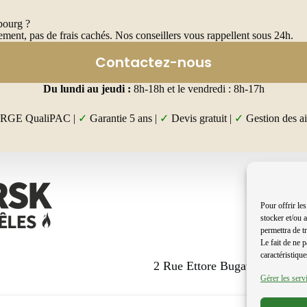
bourg ?
ent, pas de frais cachés. Nos conseillers vous rappellent sous 24h.
Contactez-nous
Du lundi au jeudi :
8h-18h et le vendredi : 8h-17h
é RGE QualiPAC |
✓
Garantie 5 ans |
✓
Devis gratuit |
✓
Gestion des ai
Pour offrir le
stocker et/ou 
permettra de t
Le fait de ne 
caractéristique
2 Rue Ettore Bugatti 67201 Ec
Gérer les serv