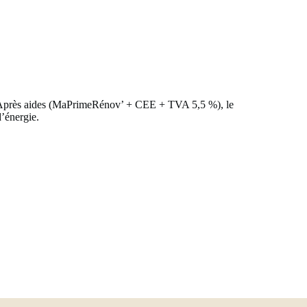
e). Après aides (MaPrimeRénov’ + CEE + TVA 5,5 %), le
d’énergie.