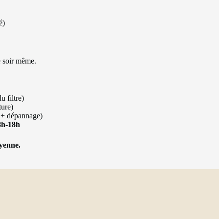
é)
e soir même.
u filtre)
ture)
e + dépannage)
8h-18h
oyenne.