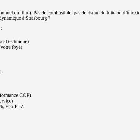
nnuel du filtre). Pas de combustible, pas de risque de fuite ou d’intoxic
odynamique à Strasbourg ?
:
ocal technique)
 votre foyer
t.
rformance COP)
ervice)
%, Éco-PTZ